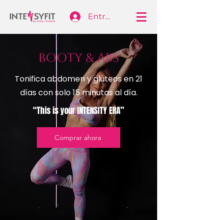
Entrar
BOOTY & ABS
Tonifica abdomen y
glúteos
en 21
días
con
solo 15 minutas al
día.
“This is your INTENSITY ERA”
Comprar ahora