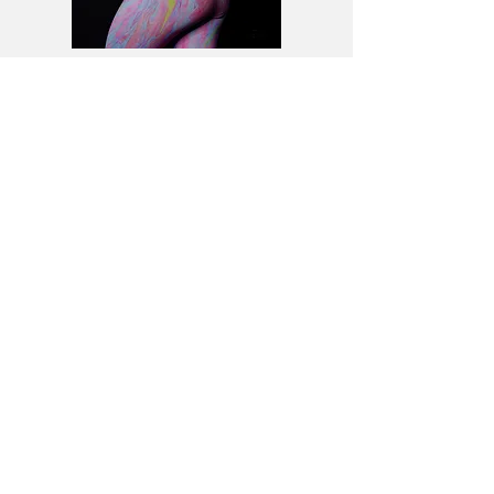
21 RUTINAS DE 15 MINUTOS
21 clases de fuerza enfocadas en
abdomen y glúteos y 1 clase de
cardio que puedes complementar
con tu rutina.
ACCESO AL CONTENIDO POR 1
MES
Para que puedas hacerlo a tu ritmo.
¿Lista para trabajar en
tu
Abs y Booty?
UNETE AHORA