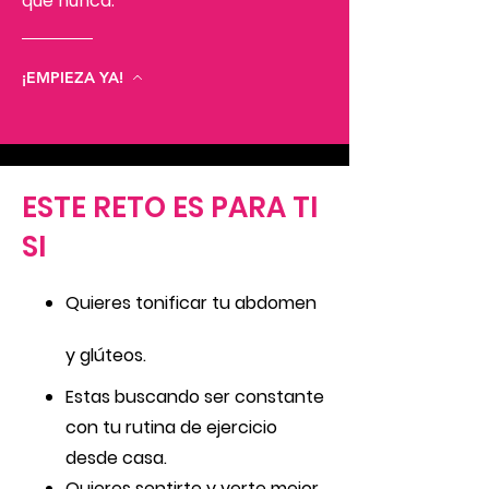
que nunca.
¡EMPIEZA YA!
ESTE RETO ES PARA TI
SI
Quieres tonificar tu abdomen
y
glúteos.
Estas buscando ser constante
con tu rutina de ejercicio
desde casa.
Quieres sentirte y verte mejor