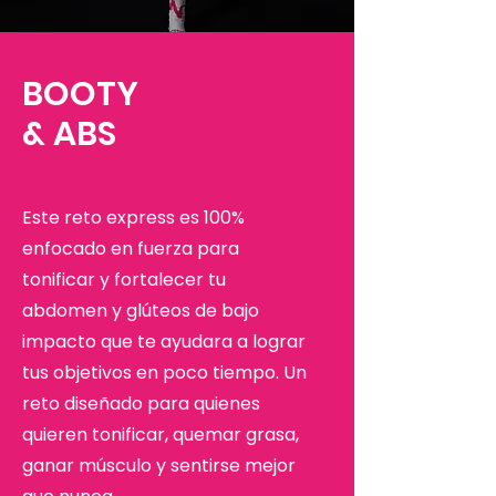
BOOTY
& ABS
Este reto
express
es 100%
enfocado en fuerza para
tonificar y fortalecer tu
abdomen y
glúteos de bajo
impacto que te ayudara a lograr
tus objetivos en poco tiempo.
Un
reto diseñado para quienes
quieren tonificar, quemar grasa,
ganar músculo y sentirse mejor