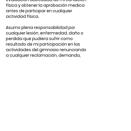
física y obtener la aprobación medica
antes de participar en cualquier
actividad física.
Asumo plena responsabilidad por
cualquier lesión, enfermedad, daño o
perdida que pudiera sufrir como
resultado de mi participación en las
actividades del gimnasio renunciando
a cualquier reclamación, demanda,
acción legal o indemnización contra
INTENSYFIT, BEATRIZ ALEJANDRA REMES
COBO, sus propietarios, empleados,
instructores y cualquier otra persona
asociada a la entidad.
Datos de contacto
Atlixcáyotl 3432, San
Martinito, 72825 Heroica