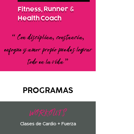
Runner
&
Fitness,
Health
Coach
“ Con disciplina, constancia,
enfoque y amor propio puedes lograr
todo en la vida ”
PROGRAMAS
WORKOUTS
Clases de Cardio + Fuerza