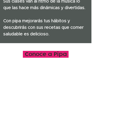
Sus clases van al ritmo de la música lo
que las hace más dinámicas y divertidas.
Con pipa mejorarás tus hábitos y
descubrirás con sus recetas que comer
saludable es delicioso.
Conoce a Pipa
En esta comunidad vamos a darlo todo y a
sacar lo mejor de cada una.