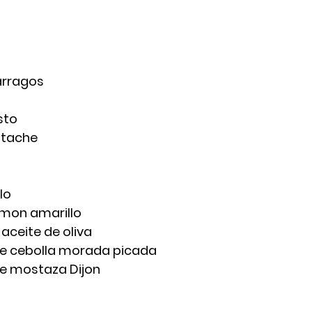
arragos
sto
istache
lo
limon amarillo
 aceite de oliva
de cebolla morada picada
de mostaza Dijon