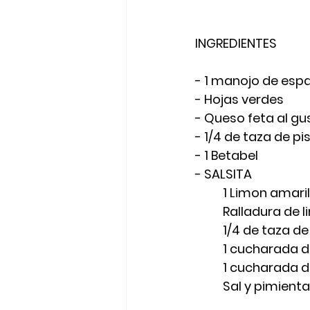
INGREDIENTES
- 1 manojo de esp
- Hojas verdes
- Queso feta al gu
- 1/4 de taza de p
- 1 Betabel
- SALSITA
	1 Limon amaril
	Ralladura de 
	1/4 de taza de
	1 cucharada 
	1 cucharada 
	Sal y pimienta