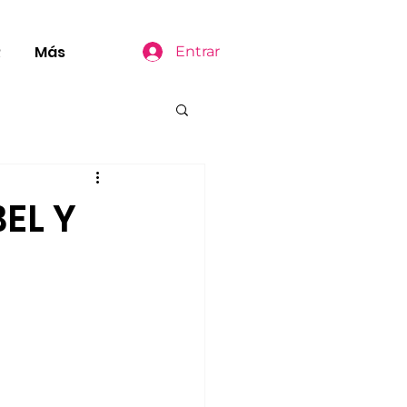
R
Más
Entrar
EL Y