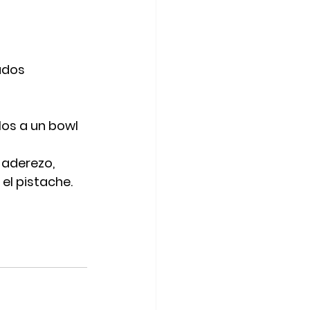
ados 
os a un bowl 
 aderezo, 
el pistache.